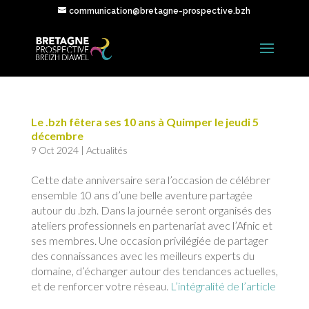
communication@bretagne-prospective.bzh
Le .bzh fêtera ses 10 ans à Quimper le jeudi 5
décembre
9 Oct 2024
|
Actualités
Cette date anniversaire sera l’occasion de célébrer
ensemble 10 ans d’une belle aventure partagée
autour du .bzh. Dans la journée seront organisés des
ateliers professionnels en partenariat avec l’Afnic et
ses membres. Une occasion privilégiée de partager
des connaissances avec les meilleurs experts du
domaine, d’échanger autour des tendances actuelles,
et de renforcer votre réseau.
L’intégralité de l’article