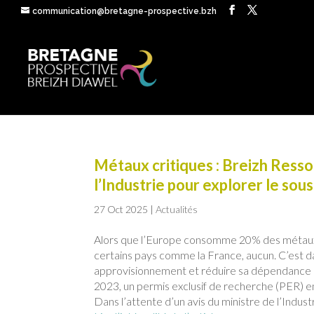
communication@bretagne-prospective.bzh
Métaux critiques : Breizh Resso
l’Industrie pour explorer le sou
27 Oct 2025
|
Actualités
Alors que l’Europe consomme 20% des métaux cr
certains pays comme la France, aucun. C’est da
approvisionnement et réduire sa dépendance q
2023, un permis exclusif de recherche (PER) e
Dans l’attente d’un avis du ministre de l’Indust