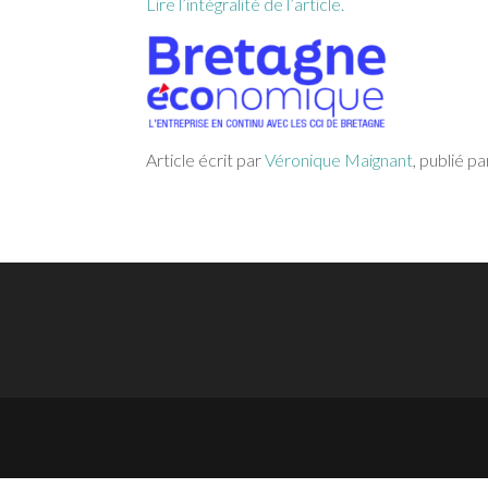
Lire l’intégralité de l’article.
Article écrit par
Véronique Maignant
, publié p