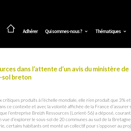
Adhérer
Qui sommes-nous ?
Thématiques
urces dans l’attente d’un avis du ministère de
s-sol breton
itiques produits à l’échelle mondiale, elle n’en produit que 3% et
ns ce contexte et avec la volonté affichée de la France d’assurer 
ue l’entreprise Breizh Ressources (Lorient-56) a déposé, courant
n vue d’explorer le sous-sol de 20 communes au sud de la Bretagne
rie, certains habitants ont monté un collectif pour s’opposer au proj