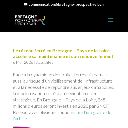
communication@bretagne-prospective.bzh
Le réseau ferré en Bretagne – Pays de la Loire
accélère sa maintenance et son renouvellement
6 Mar 2026
|
Actualités
Face à la dynamique des trafics ferroviaires, mais
aussi au risque d’un vieillissement de l’infrastructure
et à la nécessité de répondre aux enjeux climatiques,
la modernisation du réseau devient un enjeu
stratégique. En Bretagne – Pays de la Loire, 265
millions d’euros seront investis en 2026 par SNCF
Réseau, avec plusieurs soutiens.
Lire l’intégralité de
l’article.