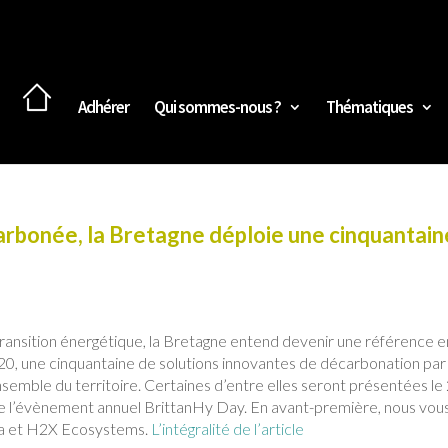
Adhérer
Qui sommes-nous ?
Thématiques
rbonée, la Bretagne déploie une cinquantain
 transition énergétique, la Bretagne entend devenir une référence e
0, une cinquantaine de solutions innovantes de décarbonation par
nsemble du territoire. Certaines d’entre elles seront présentées le
de l’évènement annuel BrittanHy Day. En avant-première, nous vou
lia et H2X Ecosystems.
L’intégralité de l’article