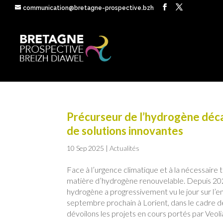
communication@bretagne-prospective.bzh
Précurseur de l’hydrogène déca
de solutions innovantes
10 Sep 2025
|
Actualités
Face à l’urgence climatique et à la nécessaire
matière d’hydrogène renouvelable. Depuis 202
hydrogène a progressivement vu le jour sur l’e
septembre prochain à Lorient, dans le cadre 
dévoilons les projets en cours portés par Veo