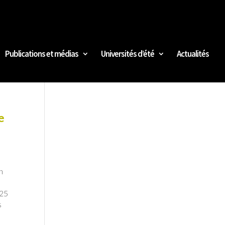
Publications et médias
Universités d’été
Actualités
e
n
 25
s