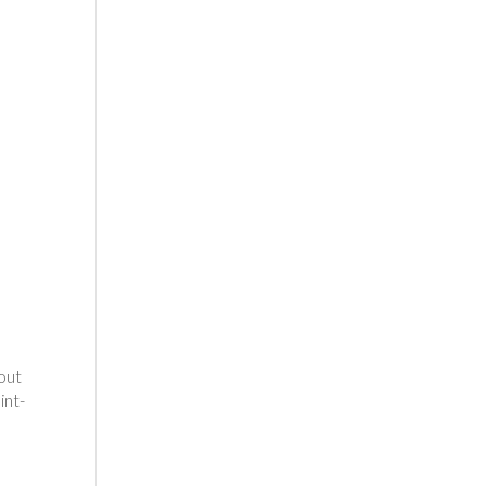
out
int-