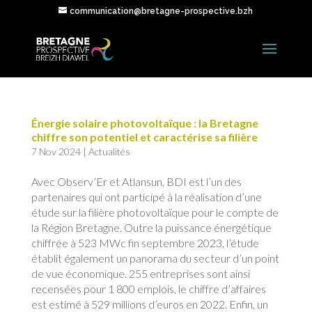
communication@bretagne-prospective.bzh
Énergie solaire photovoltaïque : la Bretagne
chiffre son potentiel et caractérise sa filière
7 Nov 2024
|
Actualités
Avec Observ’Er et Atlansun, BDI est l’un des
partenaires qui ont participé à la réalisation d’une
étude sur la filière photovoltaïque pour le compte de
la Région Bretagne. Outre la puissance énergétique
chiffrée à 523 MWc fin septembre 2023, l’étude
établit également un panorama du secteur d’un point
de vue économique. 255 entreprises sont ainsi
recensées pour 1 800 emplois, le chiffre d’affaires
est estimé à 529 millions d’euros en 2022. Enfin, un