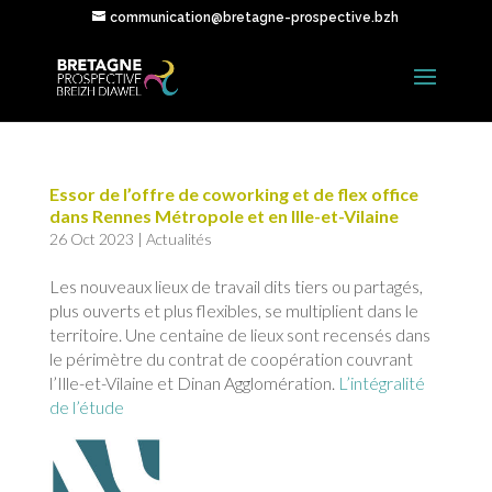
communication@bretagne-prospective.bzh
Essor de l’offre de coworking et de flex office
dans Rennes Métropole et en Ille-et-Vilaine
26 Oct 2023
|
Actualités
Les nouveaux lieux de travail dits tiers ou partagés,
plus ouverts et plus flexibles, se multiplient dans le
territoire. Une centaine de lieux sont recensés dans
le périmètre du contrat de coopération couvrant
l’Ille-et-Vilaine et Dinan Agglomération.
L’intégralité
de l’étude