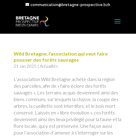
communication@bretagne-prospective.bzh
Wild Bretagne, l’association qui veut faire
pousser des forêts sauvages
21 Jan 2025
|
Actualités
L’association Wild Bretagne achète dans la région
des parcelles, afin de « faire éclore des forêts
sauvages ». Les terrains acquis deviennent ainsi des
biens communs, sur lesquels la chasse, la coupe des
arbres, la cueillette sont interdites, et le bois mort
conservé. Laissés en « libre évolution », ces forêts
deviennent ainsi des lieux privilégié pour la faune et la
flore locale, qui y est préservée. Une façon aussi
pour l’association d’amener à s’interroger sur les