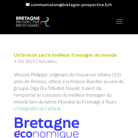
communication@bretagne-prospective.bzh
Un breton sacré meilleur fromager du monde
4 Oct 2023
|
Actualités
Vincent Philippe, originaire de Noyal-sur-Vilaine (35)
près de Rennes, officie à la Maison Bordier au sein du
groupe Olga (Ex Triballat Noyal). Il vient de
remporter le concours du meilleur fromager du
monde lors du 6ème Mondial du Fromage à Tours.
L’intégralité de l’article