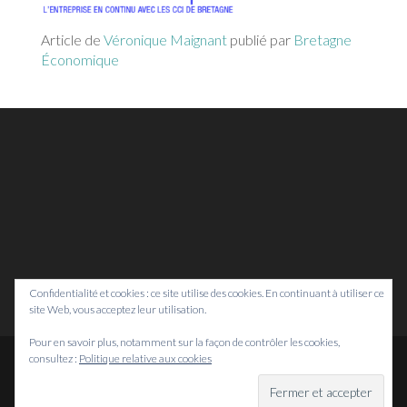
Article de
Véronique Maignant
publié par
Bretagne
Économique
Confidentialité et cookies : ce site utilise des cookies. En continuant à utiliser ce
site Web, vous acceptez leur utilisation.
Pour en savoir plus, notamment sur la façon de contrôler les cookies,
consultez :
Politique relative aux cookies
© Bretagne Prospective,
2026