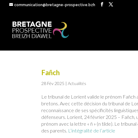
communication@bretagne-prospective.bzh
Fañch
28 Fév 2025
|
Actualités
Le tribunal de Lorient valide le prénom Fañch
bretons. Avec cette décision du tribunal de Lo
reconnaissance de ses spécificités linguistiqu
défenseurs. Lorient, 24 février 2025 – Fañch, 
prénom avec la lettre « ñ » (n tilde). Le tribunal
des parents.
L’intégralité de l’article