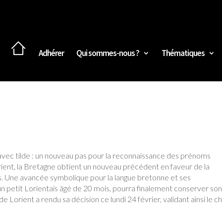
Adhérer
Qui sommes-nous ?
Thématiques
 avec tilde : un nouveau pas pour la reconnaissance des prénoms
rient, la Bretagne obtient un nouveau précédent en faveur de la
es. Une avancée symbolique pour la langue bretonne et ses
un petit Lorientais âgé de 20 mois, pourra finalement conserver so
 de Lorient a rendu sa décision ce lundi 24 février, validant ainsi le c