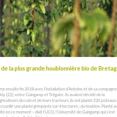
e de la plus grande houblonnière bio de Breta
orme ensuite fin 2018 avec l’installation d’Antoine et de sa compagne
idy (22), entre Guingamp et Tréguier. Ils avaient décidé de la
riculteurs du coin et de leurs tracteurs, ils ont planté 220 poteaux
cueillir une plante grimpante sur 4 hectares : du houblon. Planté 
rité en ce moment – dixit l’UCO, l’Université de Guingamp qui s’est