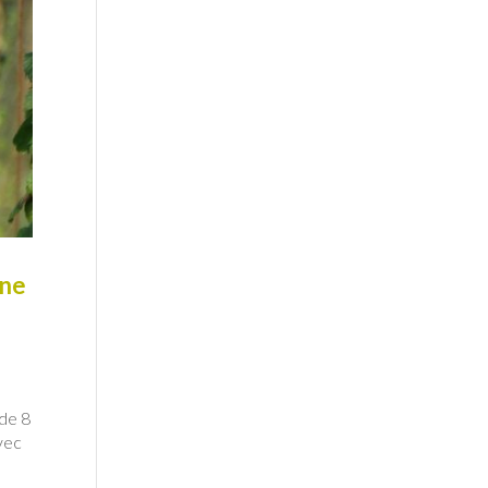
gne
 de 8
avec