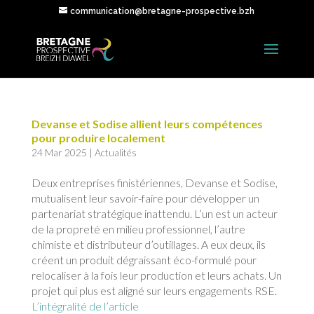
communication@bretagne-prospective.bzh
Devanse et Sodise allient leurs compétences
pour produire localement
24 Mar 2025
|
Actualités
Deux entreprises finistériennes, Devanse et Sodise,
mutualisent leur savoir-faire pour développer un
partenariat stratégique inattendu. L’un est un acteur
de la propreté en milieu professionnel, l’autre
chimiste et distributeur d’outillages. A eux deux, ils
créent un produit dégraissant éco-formulé pour
relocaliser à la fois leur production et leurs achats. Un
projet qui plus est aligné sur leurs engagements RSE.
L’intégralité de l’article