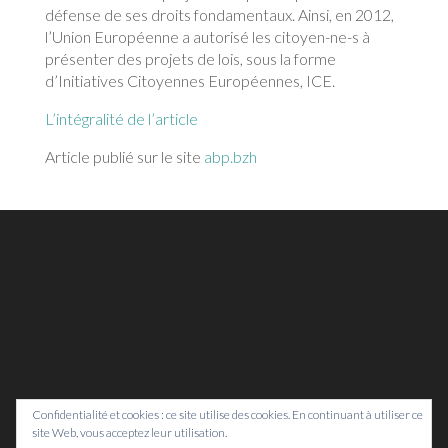
défense de ses droits fondamentaux. Ainsi, en 2012,
l’Union Européenne a autorisé les citoyen-ne-s à
présenter des projets de lois, sous la forme
d’Initiatives Citoyennes Européennes, ICE.
L’intégralité de l’article
Article publié sur le site
abp.bzh
Confidentialité et cookies : ce site utilise des cookies. En continuant à utiliser ce
site Web, vous acceptez leur utilisation.