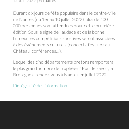
12 Juin 2022
|
Actualités
Durant dix jours de fête populaire dans le centre-ville
de Nantes (du 1er au 10 juillet 2022), plus de 100
000 personnes sont attendues pour cette première
édition. Sous le signe de l’audace et de la bonne
humeur, les compétitions sportives seront associées
à des événements culturels (concerts, fest-noz au
Château, conférences…).
Lequel des cinq départements bretons remportera
le plus grand nombre de trophées ? Pour le savoir, la
Bretagne a rendez-vous à Nantes en juillet 2022 !
L’intégralité de l’information