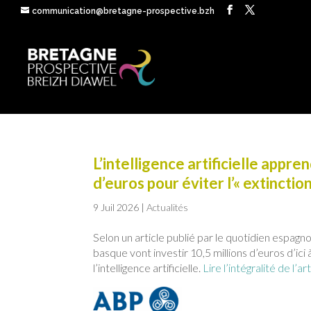
communication@bretagne-prospective.bzh
L’intelligence artificielle appre
d’euros pour éviter l’« extincti
9 Juil 2026
|
Actualités
Selon un article publié par le quotidien espa
basque vont investir 10,5 millions d’euros d’ici
l’intelligence artificielle.
Lire l’intégralité de l’art