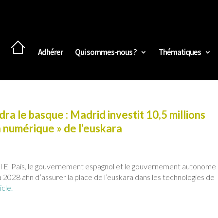
Adhérer
Qui sommes-nous ?
Thématiques
ndra le basque : Madrid investit 10,5 millions
on numérique » de l’euskara
gnol El País, le gouvernement espagnol et le gouvernement autonome
 à 2028 afin d’assurer la place de l’euskara dans les technologies de
icle.