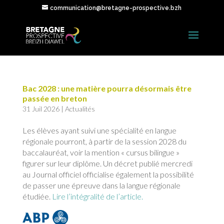
communication@bretagne-prospective.bzh
Bac 2028 : une matière pourra désormais être
passée en breton
31 Juil 2026
|
Actualités
Les élèves ayant suivi une spécialité en langue
régionale pourront, à partir de la session 2028 du
baccalauréat, voir la mention « cursus bilingue »
figurer sur leur diplôme. Un décret publié mercredi
au Journal officiel officialise également la possibilité
de passer une épreuve dans la langue régionale
étudiée.
Lire l’intégralité de l’article.