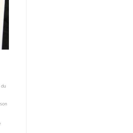
n du
 son
e