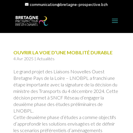
communication@bretagne-prospective.bzh
OUVRIR LA VOIE D’UNE MOBILITÉ DURABLE
4 Avr 2025
|
Actualités
Le grand projet des Liaisons Nouvelles Ouest
Bretagne Pays de la Loire – LNOBPL a franchi une
étape importante avec la signature de la décision du
ministre des Transports du 4 décembre 2024. Cette
décision permet à SNCF Réseau d’engager la
deuxième phase des études préliminaires de
LNOBPL.
Cette deuxième phase d’études a comme objectifs
d’approfondir les solutions envisagées et de définir
les scenarios préférentiels d’aménagements