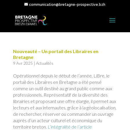
communication@bretagne-prospective.bzh
Nouveauté – Un portail des Libraires en
Bretagne
9 Avr 2025
|
Actualités
Opérationnel depuis le début de l’année, LiBre, le
portail des Libraires en Bretagne a été pensé
comme un outil destiné au grand public comme aux
professionnels. Représentatif de la diversité des
librairies et proposant une offre élargie, il permet aux
lecteurs et aux internautes, grâce à la géolocalisation,
de rechercher, réserver ou commander un ouvrage
auprès d’un acteur culturel et économique du
territoire breton.
L’intégralité de l’article