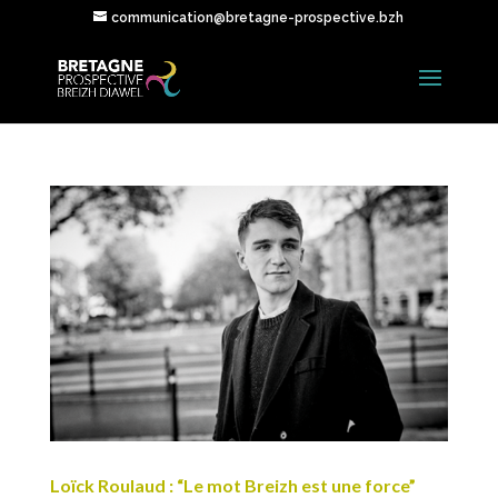
communication@bretagne-prospective.bzh
Loïck Roulaud : “Le mot Breizh est une force”