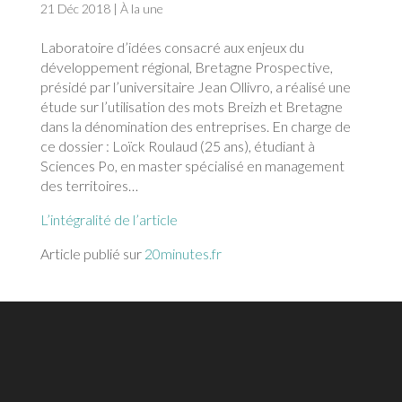
21 Déc 2018
|
À la une
Laboratoire d’idées consacré aux enjeux du
développement régional, Bretagne Prospective,
présidé par l’universitaire Jean Ollivro, a réalisé une
étude sur l’utilisation des mots Breizh et Bretagne
dans la dénomination des entreprises. En charge de
ce dossier : Loïck Roulaud (25 ans), étudiant à
Sciences Po, en master spécialisé en management
des territoires…
L’intégralité de l’article
Article publié sur
20minutes.fr