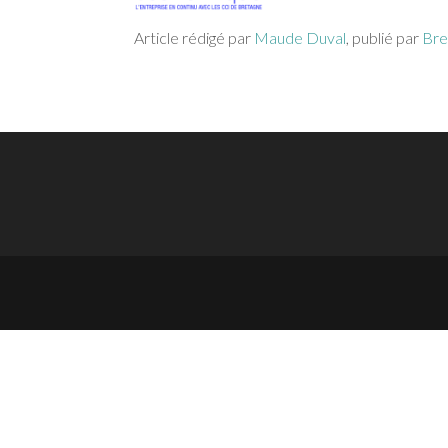
Article rédigé par
Maude Duval
, publié par
Bre