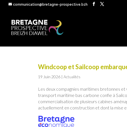
communication@bretagne-prospective.bzh
Windcoop et Sailcoop embarque
19 Juin 2026
|
Actualités
Les deux compagnies maritimes bretonnes et vé
transport maritime bas carbone confie à Sailco
commercialisation de plusieurs cabines aménag
actuellement en construction et dont la mise e