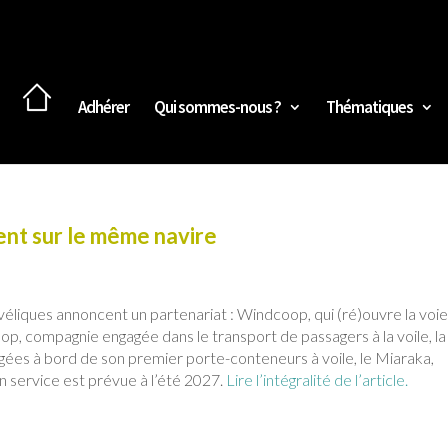
Adhérer
Qui sommes-nous ?
Thématiques
nt sur le même navire
liques annoncent un partenariat : Windcoop, qui (ré)ouvre la voie
op, compagnie engagée dans le transport de passagers à la voile, la
ées à bord de son premier porte-conteneurs à voile, le Miaraka,
n service est prévue à l’été 2027.
Lire l’intégralité de l’article.