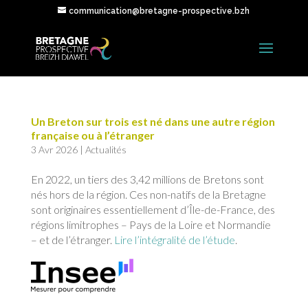
communication@bretagne-prospective.bzh
Un Breton sur trois est né dans une autre région
française ou à l’étranger
3 Avr 2026
|
Actualités
En 2022, un tiers des 3,42 millions de Bretons sont
nés hors de la région. Ces non-natifs de la Bretagne
sont originaires essentiellement d’Île-de-France, des
régions limitrophes – Pays de la Loire et Normandie
– et de l’étranger.
Lire l’intégralité de l’étude
.