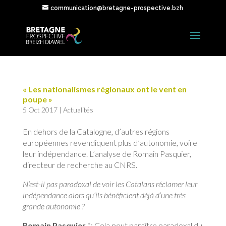
communication@bretagne-prospective.bzh
« Les nationalismes régionaux ont le vent en
poupe »
5 Oct 2017
|
Actualités
En dehors de la Catalogne, d’autres régions
européennes revendiquent plus d’autonomie, voire
leur indépendance. L’analyse de Romain Pasquier,
directeur de recherche au CNRS.
N’est-il pas paradoxal de voir les Catalans réclamer leur
indépendance alors qu’ils bénéficient déjà d’une très
grande autonomie ?
Romain Pasquier
*: Cela peut paraître paradoxal du