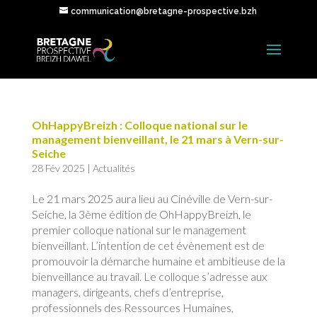
communication@bretagne-prospective.bzh
OhHappyBreizh : Colloque national sur le
management bienveillant, le 21 mars à Vern-sur-
Seiche
28 Fév 2025
|
Actualités
Le 21 mars 2025 aura lieu au Cinéville de Vern-sur-
Seiche, la 3ème édition de OhHappyBreizh, le
premier colloque national sur le management
bienveillant. L’intention de cet évènement est de
promouvoir la démarche humaine et ambitieuse de la
bienveillance au travail. Le colloque s’adresse aux
managers, dirigeants, chefs d’entreprise,
professionnels des Ressources Humaines,