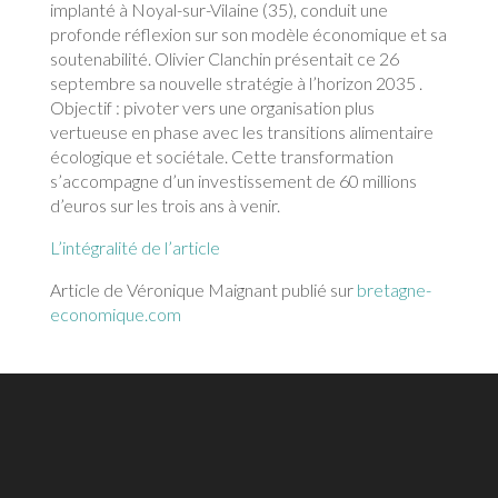
implanté à Noyal-sur-Vilaine (35), conduit une
profonde réflexion sur son modèle économique et sa
soutenabilité. Olivier Clanchin présentait ce 26
septembre sa nouvelle stratégie à l’horizon 2035 .
Objectif : pivoter vers une organisation plus
vertueuse en phase avec les transitions alimentaire
écologique et sociétale. Cette transformation
s’accompagne d’un investissement de 60 millions
d’euros sur les trois ans à venir.
L’intégralité de l’article
Article de Véronique Maignant publié sur
bretagne-
economique.com