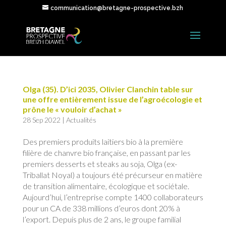
communication@bretagne-prospective.bzh
Olga (35). D’ici 2035, Olivier Clanchin table sur
une offre entièrement issue de l’agroécologie et
prône le « vouloir d’achat »
28 Sep 2022
|
Actualités
Des premiers produits laitiers bio à la première
filière de chanvre bio française, en passant par les
premiers desserts et steaks au soja, Olga (ex-
Triballat Noyal) a toujours été précurseur en matière
de transition alimentaire, écologique et sociétale.
Aujourd’hui, l’entreprise compte 1400 collaborateurs
pour un CA de 338 millions d’euros dont 20% à
l’export. Depuis plus de 2 ans, le groupe familial