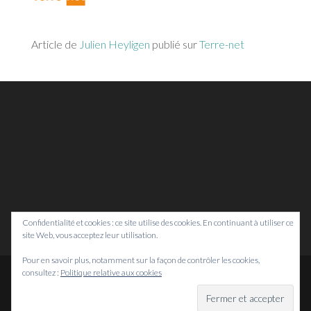
Article de
Julien Heyligen
publié sur
Terre-net
Confidentialité et cookies : ce site utilise des cookies. En continuant à utiliser ce
site Web, vous acceptez leur utilisation.
Pour en savoir plus, notamment sur la façon de contrôler les cookies,
consultez :
Politique relative aux cookies
© Bretagne Prospective,
2026
Mentions légales