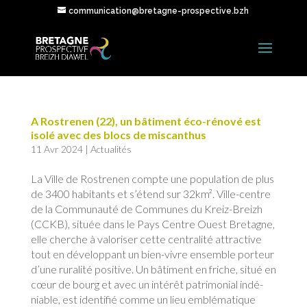
communication@bretagne-prospective.bzh
A Rostrenen (22), un bâtiment éco-rénové est
isolé avec des blocs de miscanthus
11 Avr 2024
|
Actualités
La Ville de Rostrenen compte une population de plus
de 3400 habitants et s’étend sur 32km². Ville-centre
de la Com­munauté de Communes du Kreiz-Breizh
(CCKB), située dans le Pays Centre Ouest Bretagne,
elle cherche à valoriser cette centra­lité attractive
tout en dévelop­pant un bien-vivre ensemble por­teur
d’une ruralité positive. Un bâtiment en friche, situé en
cœur de bourg et avec un intérêt patrimonial indé­
niable, est identifié comme un lieu emblématique