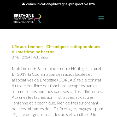
communication@bretagne-prospective.bzh
L’île aux femmes : Chroniques radiophoniques
du matrimoine breton
8 Mar 2024
|
Actualités
Matrimoine + Patrimoine = notre Héritage culturel.
En 2019, la Coordination des radios locales et
associatives de Bretagne (CORLAB) fait le constat
d’un déséquilibre des fonctions occupées par les
femmes et les hommes dans ses radios adhérentes.
Aux unes les tâches administratives, aux autres
l’antenne et la technique. Rien de très surprenant
pour les militantes de HF+ Bretagne, engagées pour
l’égalité des genres dans les arts et la culture. Un