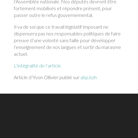
l’Assemblée nationale. Nos députés devront être
fortement mobilisés et répondre présent, pour
passer outre le refus gouvernemental.
Il va de soi que ce travail législatif imposant ne
dispensera pas nos responsables politiques de faire
preuve d’une volonté sans faille pour développer
l’enseignement de nos langues et sortir du marasme
actuel.
L’intégralité de l’article
Article d’Yvon Ollivier publié sur
abp.bzh