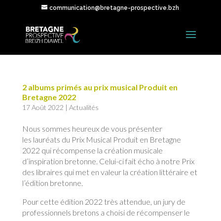
communication@bretagne-prospective.bzh
2 albums primés au prix musical Produit en
Bretagne 2022
17 Août 2022
|
Actualités
Nous sommes heureux de vous présenter
les lauréats du Prix Musical Produit en Bretagne
2022 qui récompense la création musicale
d’inspiration bretonne. Celui-ci fait écho à notre Prix
des libraires qui met en valeur la création littéraire et
l’édition bretonne.
Pour cette édition 2022 très attendue, un jury de
professionnels bretons a choisi de récompenser le