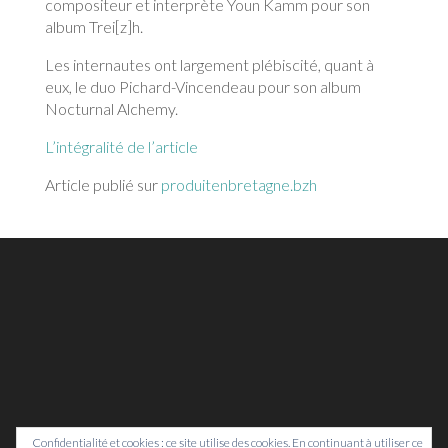
compositeur et interprète Youn Kamm pour son
album Trei[z]h.
Les internautes ont largement plébiscité, quant à
eux, le duo Pichard-Vincendeau pour son album
Nocturnal Alchemy.
L’intégralité de l’article
Article publié sur
produitenbretagne.bzh
Confidentialité et cookies : ce site utilise des cookies. En continuant à utiliser ce