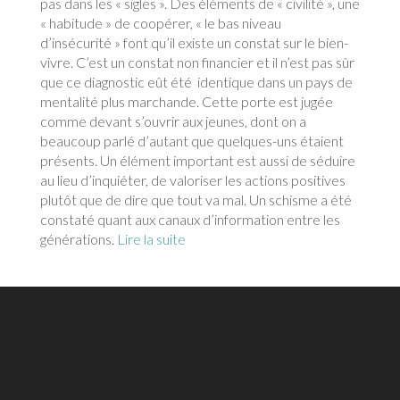
pas dans les « sigles ». Des éléments de « civilité », une
« habitude » de coopérer, « le bas niveau
d’insécurité » font qu’il existe un constat sur le bien-
vivre. C’est un constat non financier et il n’est pas sûr
que ce diagnostic eût été identique dans un pays de
mentalité plus marchande. Cette porte est jugée
comme devant s’ouvrir aux jeunes, dont on a
beaucoup parlé d’autant que quelques-uns étaient
présents. Un élément important est aussi de séduire
au lieu d’inquiéter, de valoriser les actions positives
plutôt que de dire que tout va mal. Un schisme a été
constaté quant aux canaux d’information entre les
générations.
Lire la suite