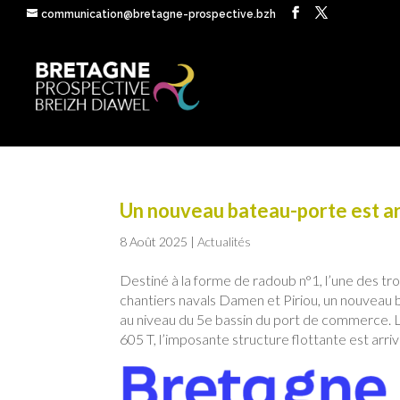
communication@bretagne-prospective.bzh
Un nouveau bateau-porte est ar
8 Août 2025
|
Actualités
Destiné à la forme de radoub n°1, l’une des tro
chantiers navals Damen et Piriou, un nouveau b
au niveau du 5e bassin du port de commerce. 
605 T, l’imposante structure flottante est arri