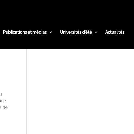
Publications et médias
Universités d’été
Actualités
es
lace
s de