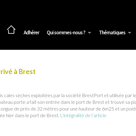
Adhérer
Qui sommes-nous ?
Thématiques
rivé à Brest
is cales sèches exploitées par la société BrestPort et utilisée par l
ateau porte a fait son entrée dans le port de Brest et trouvé sa p
Longue de près de 32 mètres pour une hauteur de 6m25 et un poid
vée hier dans le port de Brest.
L’intégralité de l’article