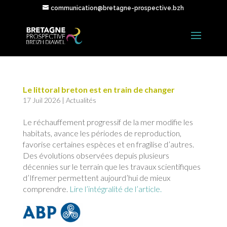
communication@bretagne-prospective.bzh
Le littoral breton est en train de changer
17 Juil 2026
|
Actualités
Le réchauffement progressif de la mer modifie les
habitats, avance les périodes de reproduction,
favorise certaines espèces et en fragilise d’autres.
Des évolutions observées depuis plusieurs
décennies sur le terrain que les travaux scientifiques
d’Ifremer permettent aujourd’hui de mieux
comprendre.
Lire l’intégralité de l’article.