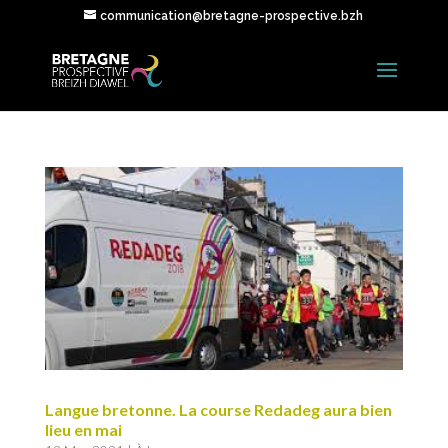
communication@bretagne-prospective.bzh
Langue bretonne. La course Redadeg aura bien
lieu en mai