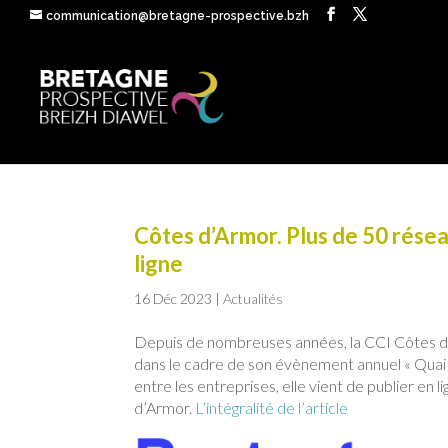
communication@bretagne-prospective.bzh
Côtes d’Armor. Plus de 50 rése
ligne
16 Déc 2023
|
Actualités
Depuis de nombreuses années, la CCI Côtes d
dans le cadre de son évènement annuel « Quai d
entre les entreprises, elle vient de publier en 
d’Armor.
L’intégralité de l’article