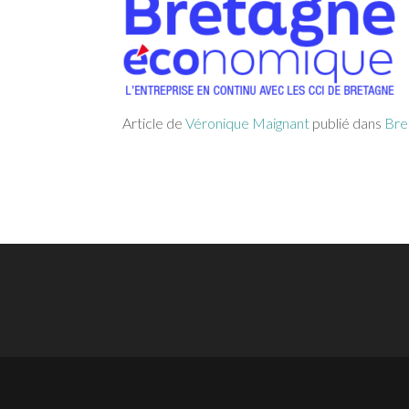
Article de
Véronique Maignant
publié dans
Bre