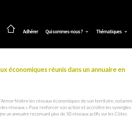
Adhérer
Qui sommes-nous ?
Thématiques
aux économiques réunis dans un annuaire en
’Armor fédère les réseaux économiques de son territoire, notam
es réseaux ». Pour renforcer son action et accroître les synergies
ligne un annuaire recensant plus de 50 réseaux actifs sur les Côtes