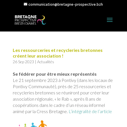
communication@bretagne-prospective.bzh
Les ressourceries et recycleries bretonnes
créent leur association !
26 Sep 2023
|
Actualités
Se fédérer pour être mieux représentés
Le 21 septembre 2023 à Pontivy (dans les locaux de
Pontivy Communauté), près de 25 ressourceries et
recycleries bretonnes se réuniront pour créer leur
association régionale, « le Rab », après 8 ans de
coopérations dans le cadre d’un réseau informel
animé par la Cress Bretagne.
L’intégralité de l’article