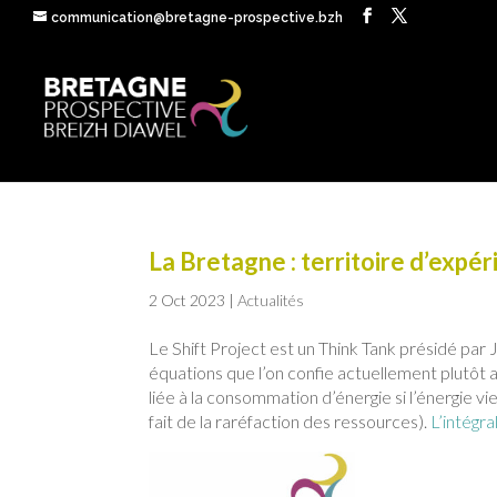
communication@bretagne-prospective.bzh
La Bretagne : territoire d’expé
2 Oct 2023
|
Actualités
Le Shift Project est un Think Tank présidé p
équations que l’on confie actuellement plutô
liée à la consommation d’énergie si l’énergie vi
fait de la raréfaction des ressources).
L’intégral