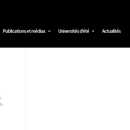
Publications et médias
Universités d’été
Actualités
s
s
du