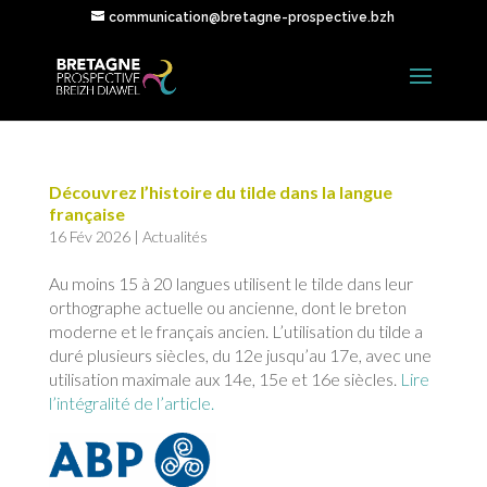
communication@bretagne-prospective.bzh
Découvrez l’histoire du tilde dans la langue
française
16 Fév 2026
|
Actualités
Au moins 15 à 20 langues utilisent le tilde dans leur
orthographe actuelle ou ancienne, dont le breton
moderne et le français ancien. L’utilisation du tilde a
duré plusieurs siècles, du 12e jusqu’au 17e, avec une
utilisation maximale aux 14e, 15e et 16e siècles.
Lire
l’intégralité de l’article.