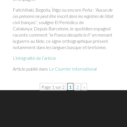
FañchIñaki, Begoña, Íñigo ou encore Peña :
“Aucun de
ces prénoms ne peut être inscrit dans les registres de l’état
civil français”
, souligne El Periódico de
Catalunya. Depuis Barcelone, le quotidien espagnol
raconte comment
“la France décapite le ñ”
en menant
la guerre au tilde, ce signe orthographique présent
notamment dans les langues basque et bretonne.
L’intégralité de l’article
Article publié dans
Le Courrier International
Page 1 sur 2
1
2
»