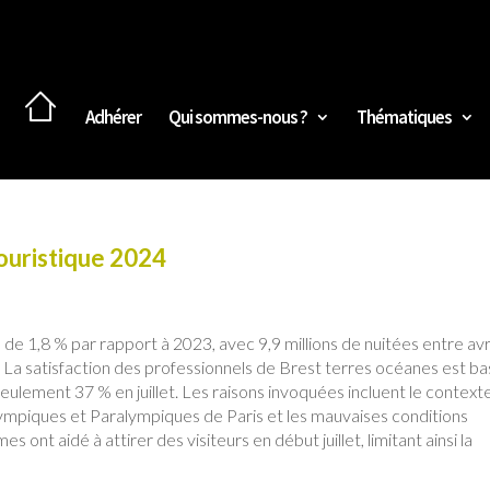
Adhérer
Qui sommes-nous ?
Thématiques
touristique 2024
 de 1,8 % par rapport à 2023, avec 9,9 millions de nuitées entre avri
La satisfaction des professionnels de Brest terres océanes est ba
seulement 37 % en juillet. Les raisons invoquées incluent le context
 Olympiques et Paralympiques de Paris et les mauvaises conditions
ont aidé à attirer des visiteurs en début juillet, limitant ainsi la