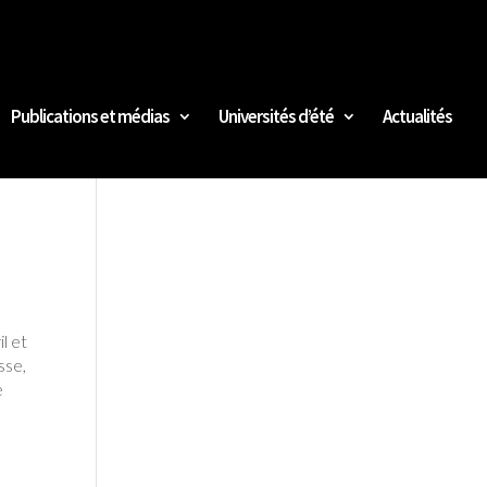
Publications et médias
Universités d’été
Actualités
l et
sse,
e