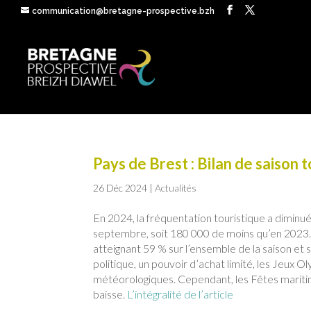
communication@bretagne-prospective.bzh
Pays de Brest : Bilan de saison 
26 Déc 2024
|
Actualités
En 2024, la fréquentation touristique a diminué
septembre, soit 180 000 de moins qu’en 2023. 
atteignant 59 % sur l’ensemble de la saison et 
politique, un pouvoir d’achat limité, les Jeux
météorologiques. Cependant, les Fêtes maritimes 
baisse.
L’intégralité de l’article