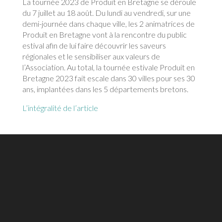
La tournée 2023 de Produit en Bretagne se déroule
du 7 juillet au 18 août. Du lundi au vendredi, sur une
demi-journée dans chaque ville, les 2 animatrices de
Produit en Bretagne vont à la rencontre du public
estival afin de lui faire découvrir les saveurs
régionales et le sensibiliser aux valeurs de
l’Association. Au total, la tournée estivale Produit en
Bretagne 2023 fait escale dans 30 villes pour ses 30
ans, implantées dans les 5 départements bretons.
L’intégralité de l’article