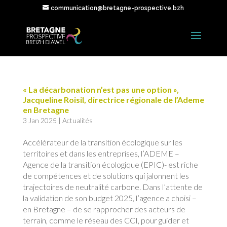
communication@bretagne-prospective.bzh
« La décarbonation n’est pas une option »,
Jacqueline Roisil, directrice régionale de l’Ademe
en Bretagne
3 Jan 2025
|
Actualités
Accélérateur de la transition écologique sur les
territoires et dans les entreprises, l’ADEME –
Agence de la transition écologique (EPIC)- est riche
de compétences et de solutions qui jalonnent les
trajectoires de neutralité carbone. Dans l’attente de
la validation de son budget 2025, l’agence a choisi –
en Bretagne – de se rapprocher des acteurs de
terrain, comme le réseau des CCI, pour guider et