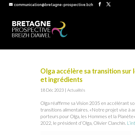
communication@bretagne-prospective.bzh
Olga accélère sa transition sur l
et ingrédients
18 Déc 2023
|
Actualités
Olga réaffirme sa Vision 2035 en accélérant son
transitions alimentaires. «Notre projet vise à 
porteurs pour Olga, les Hommes et la Planète
2022, le président d’Olga, Olivier Clanchin.
L’in