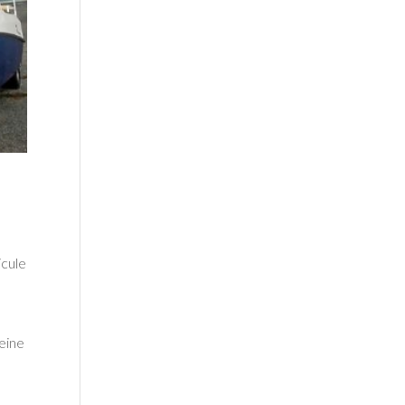
icule
leine