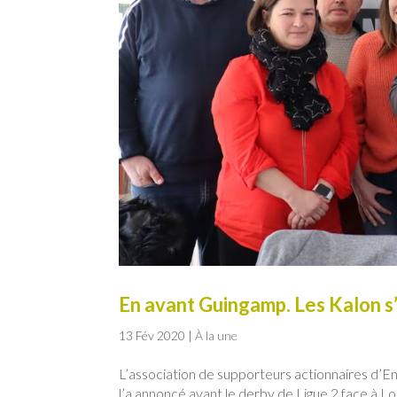
En avant Guingamp. Les Kalon s
13 Fév 2020
|
À la une
L’association de supporteurs actionnaires d’En
l’a annoncé avant le derby de Ligue 2 face à Lo