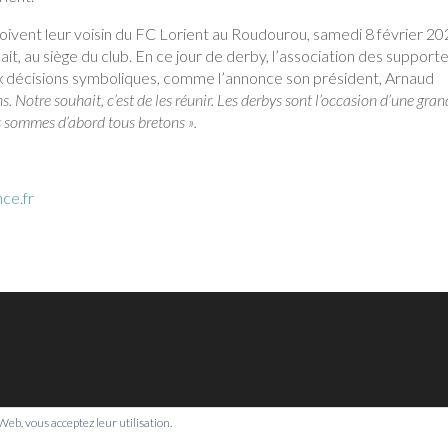
oivent leur voisin du FC Lorient au Roudourou, samedi 8 février 20
ait, au siège du club. En ce jour de derby, l’association des support
ux décisions symboliques, comme l’annonce son président, Arnaud
s. Notre souhait, c’est de les réunir. Les derbys sont l’occasion d’une gra
s sommes d’abord tous bretons ».
nce.fr
e Web, vous acceptez leur utilisation.
© Bretagne Prospective,
2026