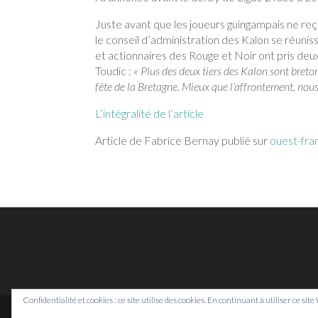
Juste avant que les joueurs guingampais ne reç
le conseil d’administration des Kalon se réuniss
et actionnaires des Rouge et Noir ont pris de
Toudic :
« Plus des deux tiers des Kalon sont breton
fête de la Bretagne. Mieux que l’affrontement, nou
L’intégralité de l’article
Article de Fabrice Bernay publié sur
ouest-fra
Confidentialité et cookies : ce site utilise des cookies. En continuant à utiliser ce sit