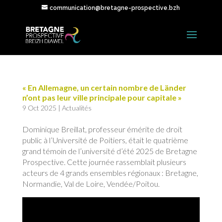
communication@bretagne-prospective.bzh
« En Allemagne, un certain nombre de Länder
n’ont pas leur ville principale pour capitale »
9 Oct 2025
|
Actualités
Dominique Breillat, professeur émérite de droit
public à l’Université de Poitiers, était le quatrième
grand témoin de l’université d’été 2025 de Bretagne
Prospective. Cette journée rassemblait plusieurs
acteurs de 4 grands ensembles régionaux : Bretagne,
Normandie, Val de Loire, Vendée/Poitou.