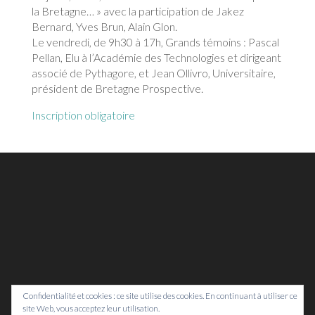
la Bretagne… » avec la participation de Jakez
Bernard, Yves Brun, Alain Glon.
Le vendredi, de 9h30 à 17h, Grands témoins : Pascal
Pellan, Elu à l’Académie des Technologies et dirigeant
associé de Pythagore, et Jean Ollivro, Universitaire,
président de Bretagne Prospective.
Inscription obligatoire
Confidentialité et cookies : ce site utilise des cookies. En continuant à utiliser ce
site Web, vous acceptez leur utilisation.