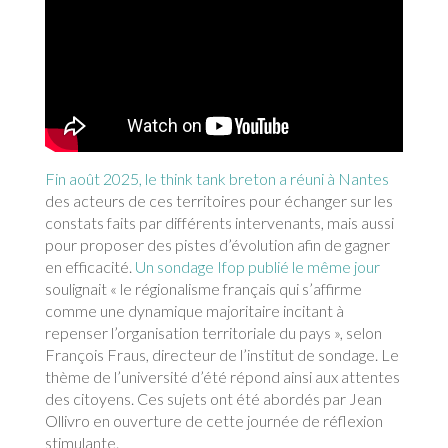
Fin août 2025, le think tank breton a réuni à Nantes
des acteurs de ces territoires pour échanger sur les
constats faits par différents intervenants, mais aussi
pour proposer des pistes d’évolution afin de gagner
en efficacité.
Un sondage Ifop publié le même jour
soulignait « le régionalisme français qui s’affirme
comme une dynamique majoritaire incitant à
repenser l’organisation territoriale du pays », selon
François Fraus, directeur de l’institut de sondage. Le
thème de l’université d’été répond ainsi aux attentes
des citoyens. Ces sujets ont été abordés par Jean
Ollivro en ouverture de cette journée de réflexion
stimulante.