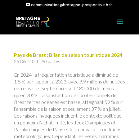
communication@bretagne-prospective.bzh
Pays de Brest : Bilan de saison touristique 2024
26 Déc 2024
|
Actualités
En 2024, la fréquentation touristique a diminué de
1,8 % par rapport à 2023, avec 9,9 millions de nuitées
entre avril et septembre, soit 180 000 de moins
qu’en 2023. La satisfaction des professionnels de
Brest terres océanes est basse, atteignant 59 % sur
l’ensemble de la saison et seulement 37 % en juillet.
Les raisons invoquées incluent le contexte politique,
un pouvoir d’achat limité, les Jeux Olympiques et
Paralympiques de Paris et les mauvaises conditions
météorologiques. Cependant, les Fêtes maritimes