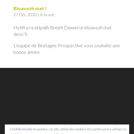
Bloavezh mat !
27 Déc 2020
|
À la une
Hetiñ a ra skipailh Breizh Diawel ur bloavezh mat
deoc’h
L’équipe de Bretagne Prospective vous souhaite une
bonne année
Confidentialité et cookies : ce site utilise des cookies. En continuant à utiliser ce