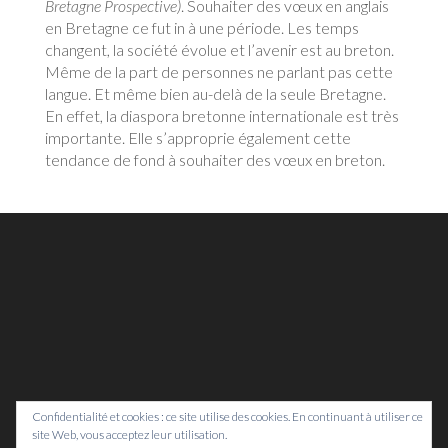
Bretagne Prospective)
. Souhaiter des vœux en anglais
en Bretagne ce fut in à une période. Les temps
changent, la société évolue et l’avenir est au breton.
Même de la part de personnes ne parlant pas cette
langue. Et même bien au-delà de la seule Bretagne.
En effet, la diaspora bretonne internationale est très
importante. Elle s’approprie également cette
tendance de fond à souhaiter des vœux en breton.
Confidentialité et cookies : ce site utilise des cookies. En continuant à utiliser ce
site Web, vous acceptez leur utilisation.