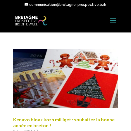
communication@bretagne-prospective.bzh
Kenavo bloaz kozh milliget : souhaitez la bonne
année en breton !