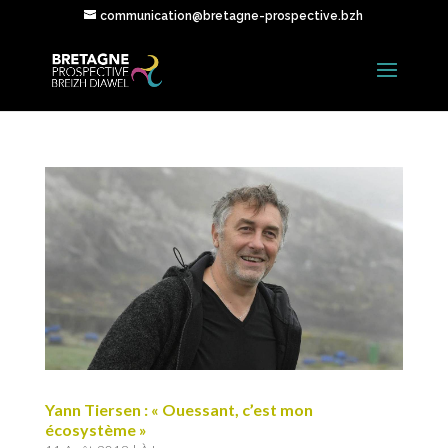
communication@bretagne-prospective.bzh
Yann Tiersen : « Ouessant, c’est mon
écosystème »