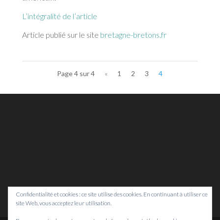
L’intégralité de l’article
Article publié sur le site
bretagne-bretons.fr
Page 4 sur 4
«
1
2
3
4
Confidentialité et cookies : ce site utilise des cookies. En continuant à utiliser ce
site Web, vous acceptez leur utilisation.