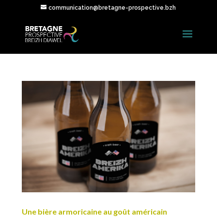
communication@bretagne-prospective.bzh
Une bière armoricaine au goût américain