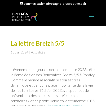
communication@bretagne-prospective.bzh
La lettre Breizh 5/5
13 Jan 2024
|
Actualités
L’évènement majeur du dernier semestre 2023a été
la 6ème édition des Rencontres Breizh 5/5 à Pontivy.
Comme le monde associatif breton est très
dynamique et tient une place importante dans la vie
de nos territoires, l’édition 2023avait pour but de
présenter » des acteurs dans la vie de nos
territoires » et en particulier le collectif informel CB5
initié par VigiBretagne
L’intégralité de l’article